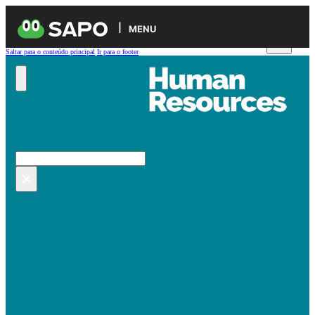
MENU
Saltar para o conteúdo principal
Ir para o footer
Pesquisar no site
Pesquisar
×