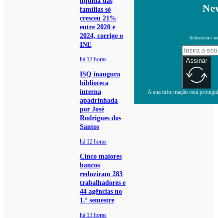
líquida das
New
famílias só
cresceu 21%
entre 2020 e
2024, corrige o
Subscreva e re
INE
há 12 horas
Assinar
ISQ inaugura
biblioteca
interna
A sua informação está protegida
apadrinhada
por José
Rodrigues dos
Santos
há 12 horas
Cinco maiores
bancos
reduziram 283
trabalhadores e
44 agências no
1.º semestre
há 13 horas