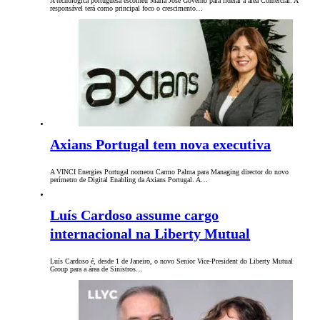
A tecnológica portuguesa escolheu Maria José Governo para liderar a área Comercial. A
responsável terá como principal foco o crescimento…
Axians Portugal tem nova executiva
A VINCI Energies Portugal nomeou Carmo Palma para Managing director do novo
perímetro de Digital Enabling da Axians Portugal. A…
Luís Cardoso assume cargo
internacional na Liberty Mutual
Luís Cardoso é, desde 1 de Janeiro, o novo Senior Vice-President do Liberty Mutual
Group para a área de Sinistros…