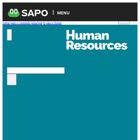
MENU
Saltar para o conteúdo principal
Ir para o footer
Pesquisar no site
Pesquisar
×