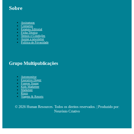
Sobre
Assinaturas
Contactos
Estatuto Editorial
Ficha Técnica
Termos e Condições
Assine a newsletter
Política de Privacidade
Grupo Multipublicações
Automonitor
Executive Digest
Forever Young
Kids Marketeer
Marketeer
Risco
Viagens & Resorts
© 2026 Human Resources. Todos os direitos reservados. | Produzido por:
Neurónio Criativo