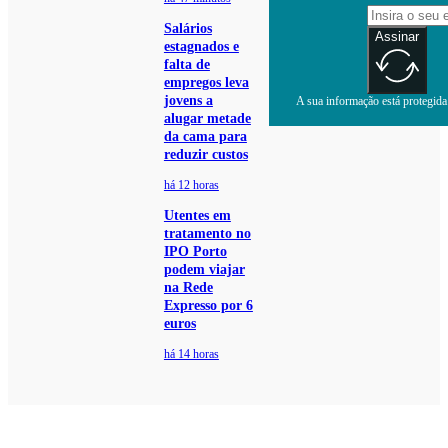
Salários
Assinar
estagnados e
falta de
empregos leva
jovens a
A sua informação está protegida.
alugar metade
da cama para
reduzir custos
há 12 horas
Utentes em
tratamento no
IPO Porto
podem viajar
na Rede
Expresso por 6
euros
há 14 horas