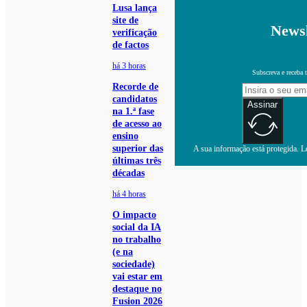
Lusa lança
site de
Newsl
verificação
de factos
há 3 horas
Subscreva e receba 
Recorde de
candidatos
Assinar
na 1.ª fase
de acesso ao
ensino
superior das
A sua informação está protegida. Le
últimas três
décadas
há 4 horas
O impacto
social da IA
no trabalho
(e na
sociedade)
vai estar em
destaque no
Fusion 2026