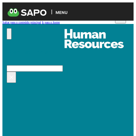
MENU
Saltar para o conteúdo principal
Ir para o footer
Pesquisar no site
Pesquisar
×