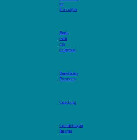
de
Formação
Bem-
estar
nas
empresas
Benefícios
Flexíveis
Coaching
Comunicação
Interna