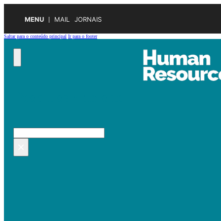
MENU
MAIL
JORNAIS
Saltar para o conteúdo principal
Ir para o footer
Pesquisar no site
Pesquisar
×