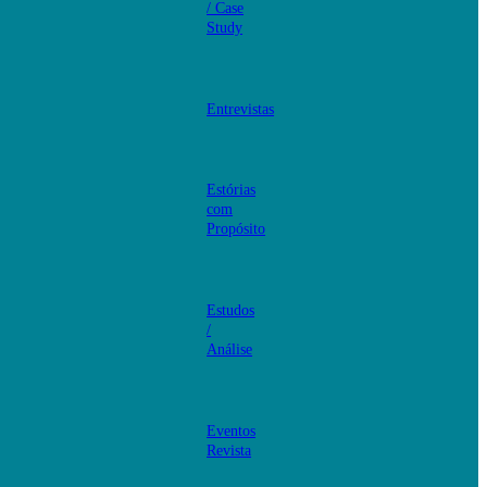
/ Case
Study
Entrevistas
Estórias
com
Propósito
Estudos
/
Análise
Eventos
Revista