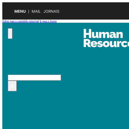
MENU
MAIL
JORNAIS
Saltar para o conteúdo principal
Ir para o footer
Pesquisar no site
Pesquisar
×