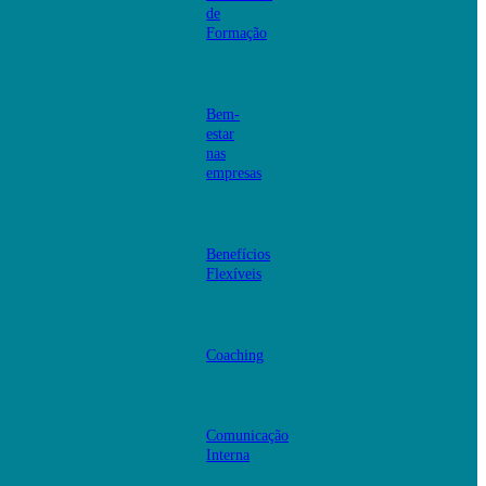
de
Formação
Bem-
estar
nas
empresas
Benefícios
Flexíveis
Coaching
Comunicação
Interna