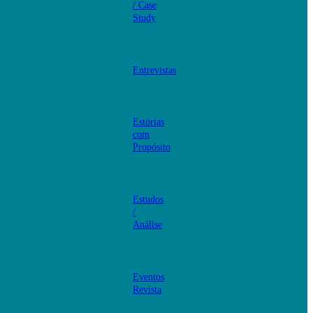
/ Case
Study
Entrevistas
Estórias
com
Propósito
Estudos
/
Análise
Eventos
Revista