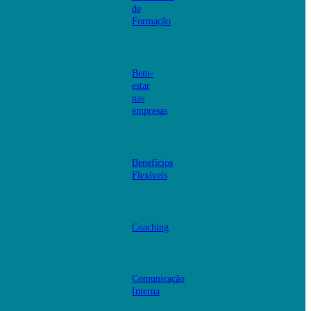
de
Formação
Bem-
estar
nas
empresas
Benefícios
Flexíveis
Coaching
Comunicação
Interna