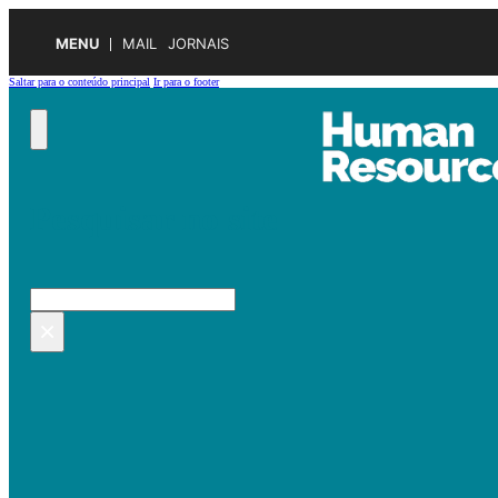
MENU
MAIL
JORNAIS
Saltar para o conteúdo principal
Ir para o footer
Pesquisar no site
Pesquisar
×