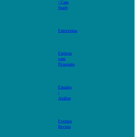
/ Case
Study
Entrevistas
Estórias
com
Propósito
Estudos
/
Análise
Eventos
Revista