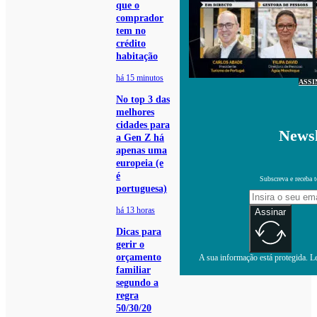
que o
comprador
tem no
crédito
habitação
há 15 minutos
ASSI
No top 3 das
melhores
cidades para
Newsl
a Gen Z há
apenas uma
europeia (e
é
Subscreva e receba 
portuguesa)
há 13 horas
Assinar
Dicas para
gerir o
orçamento
A sua informação está protegida. Le
familiar
segundo a
regra
50/30/20