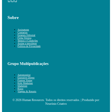
Sobre
Assinaturas
Contactos
Estatuto Editorial
Ficha Técnica
Termos e Condições
Assine a newsletter
Política de Privacidade
Grupo Multipublicações
Automonitor
Executive Digest
Forever Young
Kids Marketeer
Marketeer
Risco
Viagens & Resorts
© 2026 Human Resources. Todos os direitos reservados. | Produzido por:
Neurónio Criativo