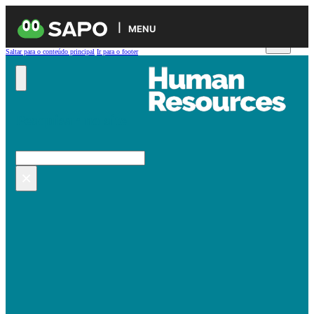
MENU
Saltar para o conteúdo principal
Ir para o footer
Pesquisar no site
Pesquisar
×