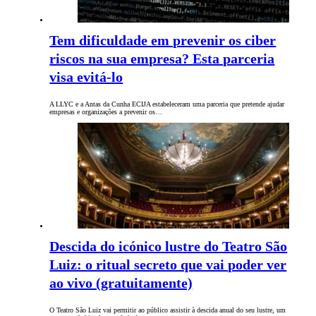
Tem dificuldade em prevenir os ciber
riscos na sua empresa? Esta parceria
visa evitá-lo
A LLYC e a Antas da Cunha ECIJA estabeleceram uma parceria que pretende ajudar
empresas e organizações a prevenir os…
Descida do icónico lustre do Teatro São
Luiz: o ritual secreto que vai poder ver
ao vivo (gratuitamente)
O Teatro São Luiz vai permitir ao público assistir à descida anual do seu lustre, um