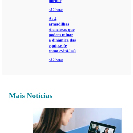
porquê
há 2 horas
As 4
armadilhas
silenciosas que
podem minar
a dinâmica das
equipas (e
como evitá-las)
há 2 horas
Mais Notícias