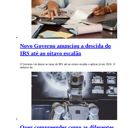
Novo Governo anunciou a descida do
IRS até ao oitavo escalão
O Governo vai descer as taxas de IRS até ao oitavo escalão a aplicar já em 2024. O
anúncio do…
Quer compreender como as diferentes