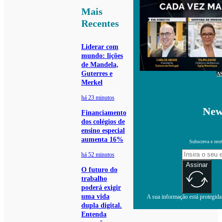
Mais
Recentes
Liderar com
mundo: lições
de Mandela,
Guterres e
A
Merkel
há 23 minutos
New
Financiamento
dos colégios de
ensino especial
aumenta 16%
Subscreva e rece
há 52 minutos
Assinar
O futuro do
trabalho
poderá exigir
uma vida
A sua informação está protegida.
dupla digital.
Entenda