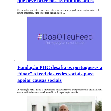
que deve fazer nos 15 minutos antes
Os minutos que antecedem uma entrevista de emprego podem ser angustiantes e de
muita ansiedade. Mas se souber exatamente o…
Fundação PHC desafia os portugueses a
“doar” o feed das redes sociais para
apoiar causas sociais
A Fundação PHC, lança o movimento #DoaOteuFeed, que pretende dar visibilidade a
causas solidárias nesta quadra natalícia. A organização desafia…