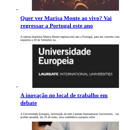
Quer ver Marisa Monte ao vivo? Vai
regressar a Portugal este ano
A cantora brasileira Marisa Monte regressa este ano a Portugal, para um concerto com
orquestra a 18 de Setembro na…
A inovação no local de trabalho em
debate
A Universidade Europeia, instituição da rede Laureate International Universities, vai
acolher amanhã, dia 20 de maio, uma conferência europeia sobre…