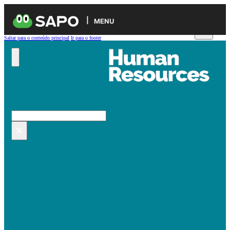
MENU
Saltar para o conteúdo principal
Ir para o footer
Pesquisar no site
Pesquisar
×