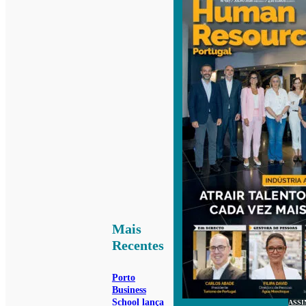
Mais
Recentes
Porto
Business
School lança
ASSI