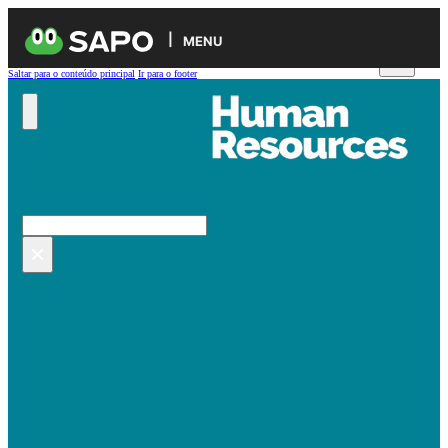
MENU
Saltar para o conteúdo principal
Ir para o footer
Pesquisar no site
Pesquisar
×