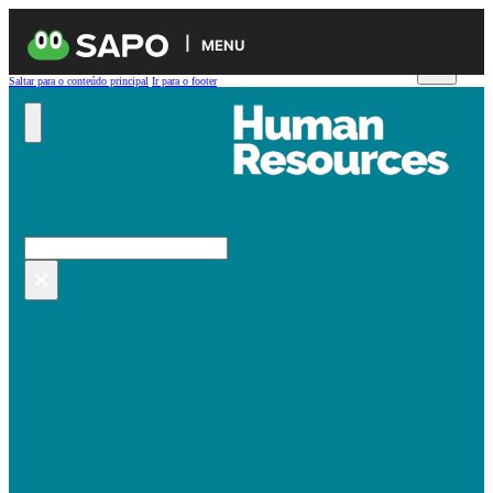
MENU
Saltar para o conteúdo principal
Ir para o footer
Pesquisar no site
Pesquisar
×