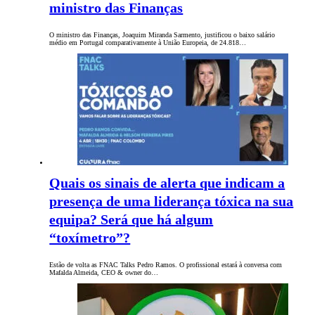
ministro das Finanças
O ministro das Finanças, Joaquim Miranda Sarmento, justificou o baixo salário
médio em Portugal comparativamente à União Europeia, de 24.818…
Quais os sinais de alerta que indicam a
presença de uma liderança tóxica na sua
equipa? Será que há algum
“toxímetro”?
Estão de volta as FNAC Talks Pedro Ramos. O profissional estará à conversa com
Mafalda Almeida, CEO & owner do…