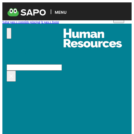
MENU
Saltar para o conteúdo principal
Ir para o footer
Pesquisar no site
Pesquisar
×