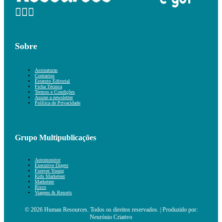
Sobre
Assinaturas
Contactos
Estatuto Editorial
Ficha Técnica
Termos e Condições
Assine a newsletter
Política de Privacidade
Grupo Multipublicações
Automonitor
Executive Digest
Forever Young
Kids Marketeer
Marketeer
Risco
Viagens & Resorts
© 2026 Human Resources. Todos os direitos reservados. | Produzido por:
Neurónio Criativo