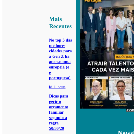
Mais
Recentes
No top 3 das
melhores
cidades para
a Gen Z há
apenas uma
europeia (e
é
portuguesa)
há 11 horas
Dicas para
gerir o
orçamento
ASSI
familiar
segundo a
regra
50/30/20
Newsl