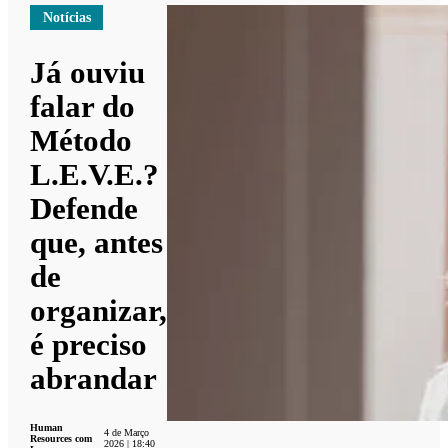
Notícias
Já ouviu
falar do
Método
L.E.V.E.?
Defende
que, antes
de
organizar,
é preciso
abrandar
Human
4 de Março
Resources com
2026 | 18:40