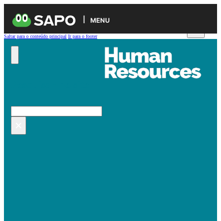
MENU
Saltar para o conteúdo principal
Ir para o footer
Pesquisar no site
Pesquisar
×