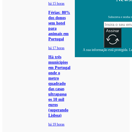
há 15 horas
Férias: 80%
Subscreva e receba 
dos donos
sem hotel
para
Assinar
animais em
Portugal
há 17 horas
A sua informação está protegida. Le
Há três
municípios
em Portugal
onde o
metro
quadrado
das casas
ultrapassa
os 10 mil
euros
(superando
Lisboa)
há 19 horas