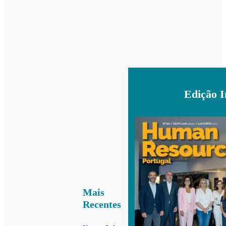
Edição 
Mais
Recentes