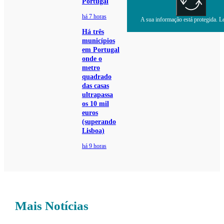
Portugal
há 7 horas
A sua informação está protegida. Le
Há três
municípios
em Portugal
onde o
metro
quadrado
das casas
ultrapassa
os 10 mil
euros
(superando
Lisboa)
há 9 horas
Mais Notícias