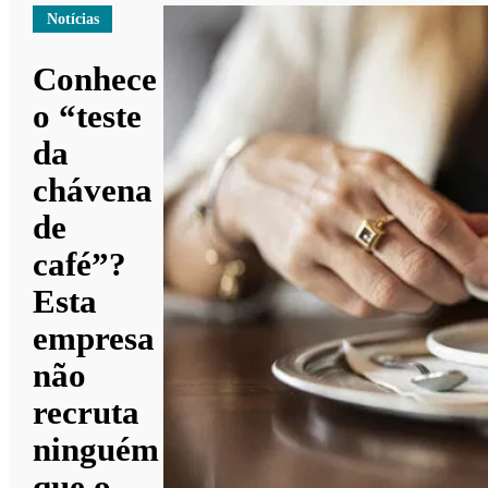
Notícias
Conhece
o “teste
da
chávena
de
café”?
Esta
empresa
não
recruta
ninguém
que o