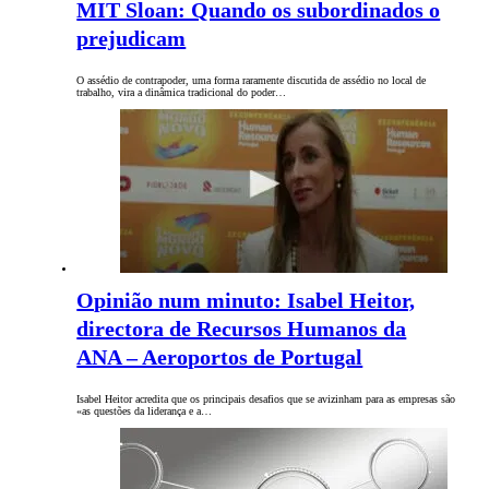
MIT Sloan: Quando os subordinados o
prejudicam
O assédio de contrapoder, uma forma raramente discutida de assédio no local de
trabalho, vira a dinâmica tradicional do poder…
Opinião num minuto: Isabel Heitor,
directora de Recursos Humanos da
ANA – Aeroportos de Portugal
Isabel Heitor acredita que os principais desafios que se avizinham para as empresas são
«as questões da liderança e a…