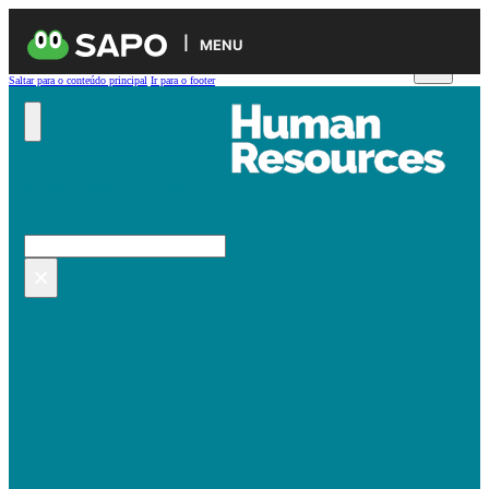
MENU
Saltar para o conteúdo principal
Ir para o footer
Pesquisar no site
Pesquisar
×