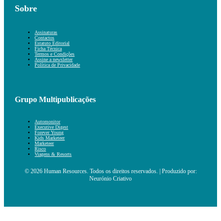
Sobre
Assinaturas
Contactos
Estatuto Editorial
Ficha Técnica
Termos e Condições
Assine a newsletter
Política de Privacidade
Grupo Multipublicações
Automonitor
Executive Digest
Forever Young
Kids Marketeer
Marketeer
Risco
Viagens & Resorts
© 2026 Human Resources. Todos os direitos reservados. | Produzido por:
Neurónio Criativo