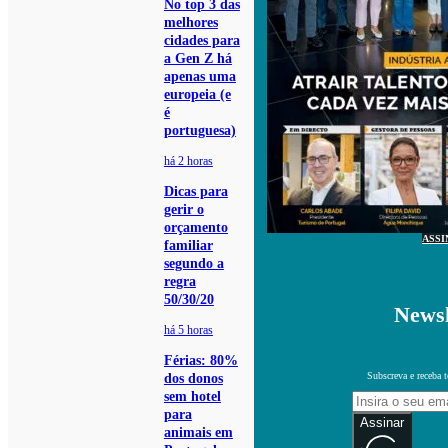
No top 3 das
melhores
cidades para
a Gen Z há
apenas uma
europeia (e
é
portuguesa)
há 2 horas
Dicas para
gerir o
orçamento
ASSI
familiar
segundo a
regra
50/30/20
Newsl
há 5 horas
Férias: 80%
Subscreva e receba 
dos donos
sem hotel
para
Assinar
animais em