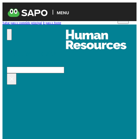
MENU
Saltar para o conteúdo principal
Ir para o footer
Pesquisar no site
Pesquisar
×