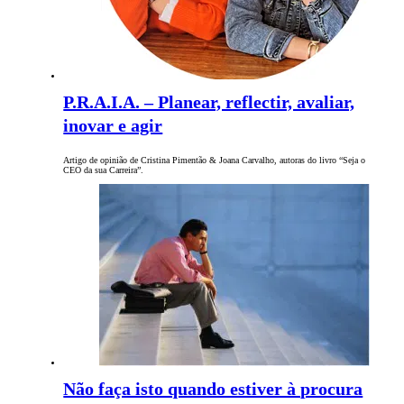
P.R.A.I.A. – Planear, reflectir, avaliar,
inovar e agir
Artigo de opinião de Cristina Pimentão & Joana Carvalho, autoras do livro “Seja o
CEO da sua Carreira”.
Não faça isto quando estiver à procura