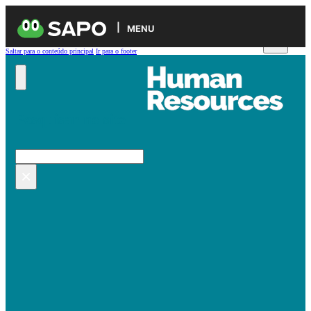
MENU
Saltar para o conteúdo principal
Ir para o footer
Pesquisar no site
Pesquisar
×