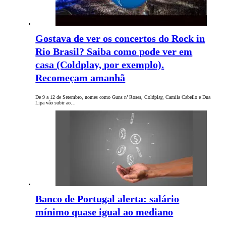
Gostava de ver os concertos do Rock in
Rio Brasil? Saiba como pode ver em
casa (Coldplay, por exemplo).
Recomeçam amanhã
De 9 a 12 de Setembro, nomes como Guns n’ Roses, Coldplay, Camila Cabello e Dua
Lipa vão subir ao…
Banco de Portugal alerta: salário
mínimo quase igual ao mediano