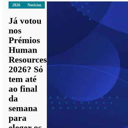
2026
Notícias
Já votou
nos
Prémios
Human
Resources
2026? Só
tem até
ao final
da
semana
para
eleger os