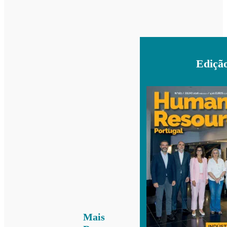
Ediçã
Mais