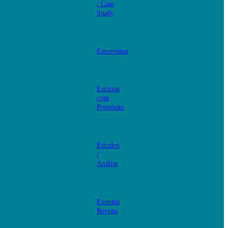
/ Case
Study
Entrevistas
Estórias
com
Propósito
Estudos
/
Análise
Eventos
Revista