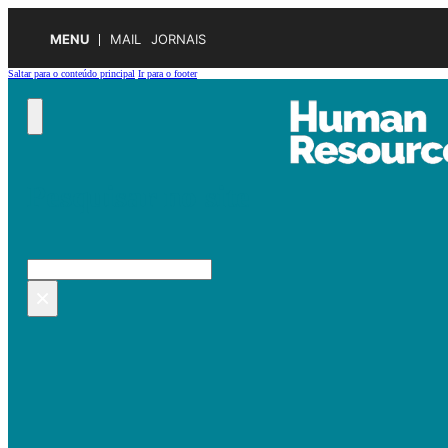
MENU
MAIL
JORNAIS
Saltar para o conteúdo principal
Ir para o footer
Pesquisar no site
Pesquisar
×