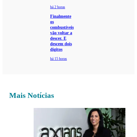
há 2 horas
Finalmente
os
combustíveis
vão voltar a
descer. E
descem dois
dígitos
há 15 horas
Mais Notícias