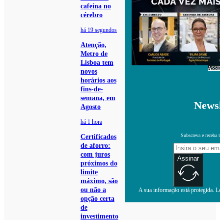
cafeína no
cérebro
há 19 segundos
Atenção,
Metro de
Lisboa tem
ASS
novos
horários aos
fins-de-
semana, em
Newsl
Agosto
há 1 hora
Subscreva e receba 
Certificados
de aforro:
com juros
Assinar
próximos do
limite
máximo, são
ou não a
A sua informação está protegida. Le
opção certa
de
investimento