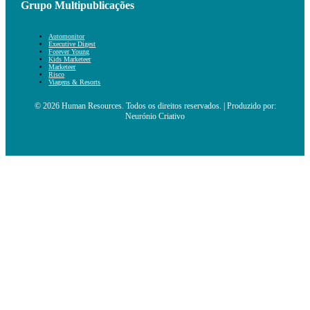
Grupo Multipublicações
Automonitor
Executive Digest
Forever Young
Kids Marketeer
Marketeer
Risco
Viagens & Resorts
© 2026 Human Resources. Todos os direitos reservados. | Produzido por:
Neurónio Criativo