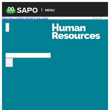
MENU
Saltar para o conteúdo principal
Ir para o footer
Pesquisar no site
Pesquisar
×