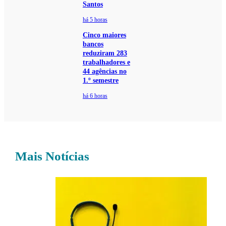
Santos
há 5 horas
Cinco maiores
bancos
reduziram 283
trabalhadores e
44 agências no
1.º semestre
há 6 horas
Mais Notícias