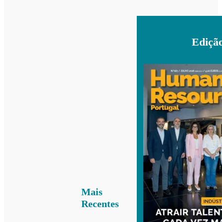
Ediçã
Mais
Recentes