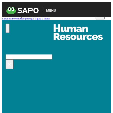
MENU
Saltar para o conteúdo principal
Ir para o footer
Pesquisar no site
Pesquisar
×