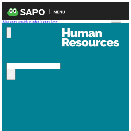
MENU
Saltar para o conteúdo principal
Ir para o footer
Pesquisar no site
Pesquisar
×