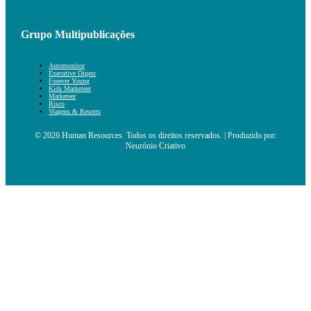
Grupo Multipublicações
Automonitor
Executive Digest
Forever Young
Kids Marketeer
Marketeer
Risco
Viagens & Resorts
© 2026 Human Resources. Todos os direitos reservados. | Produzido por:
Neurónio Criativo