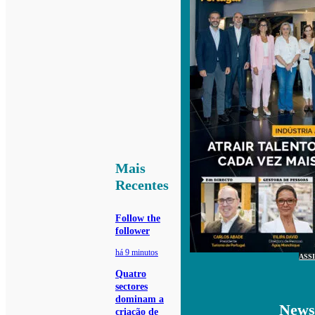
Mais
Recentes
Follow the
follower
há 9 minutos
ASS
Quatro
sectores
dominam a
Newsl
criação de