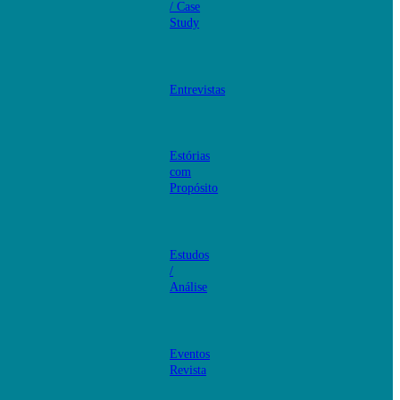
/ Case
Study
Entrevistas
Estórias
com
Propósito
Estudos
/
Análise
Eventos
Revista