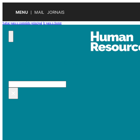
MENU
MAIL
JORNAIS
Saltar para o conteúdo principal
Ir para o footer
Pesquisar no site
Pesquisar
×