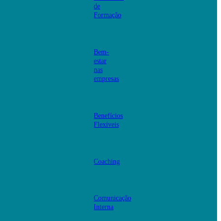
de
Formação
Bem-
estar
nas
empresas
Benefícios
Flexíveis
Coaching
Comunicação
Interna