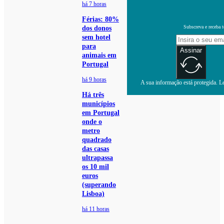
há 7 horas
Férias: 80%
Subscreva e receba 
dos donos
sem hotel
para
Assinar
animais em
Portugal
há 9 horas
A sua informação está protegida. Le
Há três
municípios
em Portugal
onde o
metro
quadrado
das casas
ultrapassa
os 10 mil
euros
(superando
Lisboa)
há 11 horas