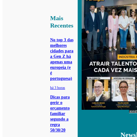
Mais
Recentes
No top 3 das
melhores
cidades para
a Gen Z há
apenas uma
europeia (e
é
portuguesa)
há 3 horas
Dicas para
gerir o
orçamento
ASSI
familiar
segundo a
regra
50/30/20
Newsl