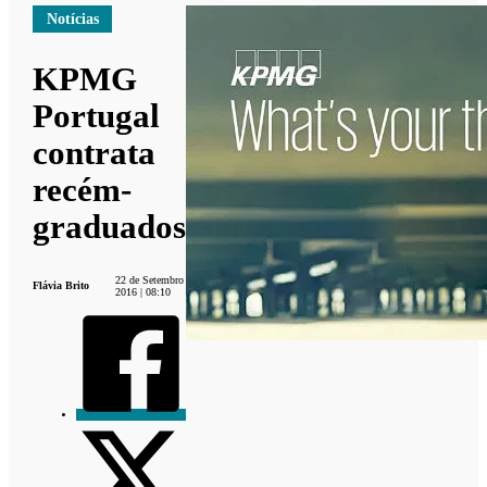
Notícias
KPMG
Portugal
contrata
recém-
graduados
22 de Setembro
Flávia Brito
2016 | 08:10