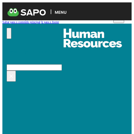
MENU
Saltar para o conteúdo principal
Ir para o footer
Pesquisar no site
Pesquisar
×