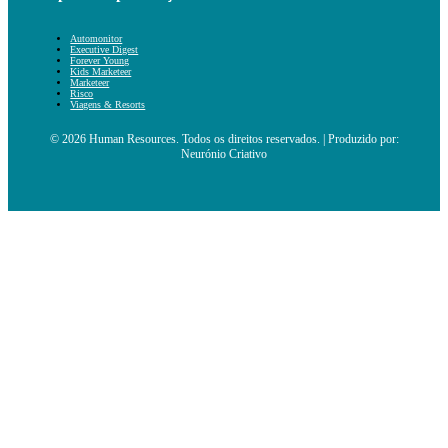
Automonitor
Executive Digest
Forever Young
Kids Marketeer
Marketeer
Risco
Viagens & Resorts
© 2026 Human Resources. Todos os direitos reservados. | Produzido por:
Neurónio Criativo