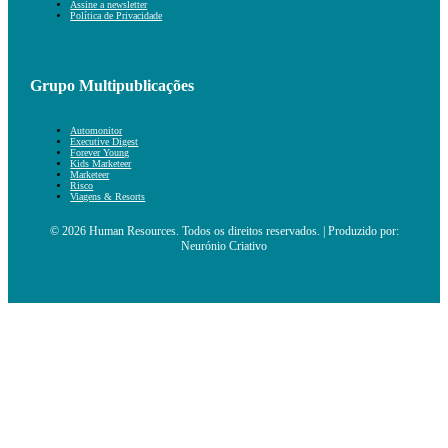
Assine a newsletter
Política de Privacidade
Grupo Multipublicações
Automonitor
Executive Digest
Forever Young
Kids Marketeer
Marketeer
Risco
Viagens & Resorts
© 2026 Human Resources. Todos os direitos reservados. | Produzido por:
Neurónio Criativo