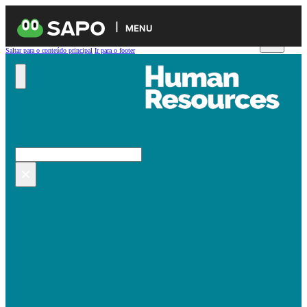
MENU
Saltar para o conteúdo principal
Ir para o footer
Pesquisar no site
Pesquisar
×