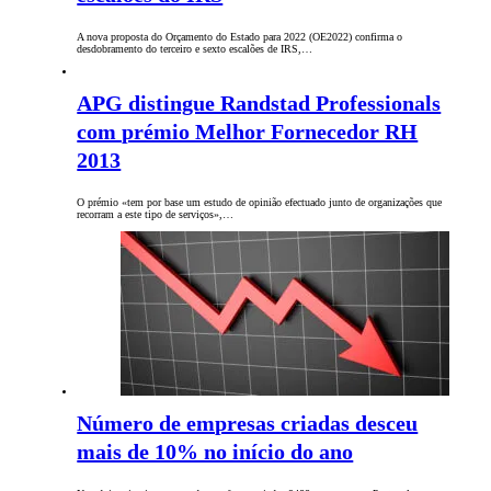
A nova proposta do Orçamento do Estado para 2022 (OE2022) confirma o
desdobramento do terceiro e sexto escalões de IRS,…
APG distingue Randstad Professionals
com prémio Melhor Fornecedor RH
2013
O prémio «tem por base um estudo de opinião efectuado junto de organizações que
recorram a este tipo de serviços»,…
Número de empresas criadas desceu
mais de 10% no início do ano