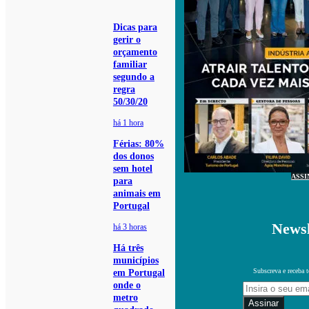
Dicas para
gerir o
orçamento
familiar
segundo a
regra
50/30/20
há 1 hora
Férias: 80%
dos donos
sem hotel
ASSI
para
animais em
Portugal
Newsl
há 3 horas
Há três
municípios
Subscreva e receba 
em Portugal
onde o
metro
Assinar