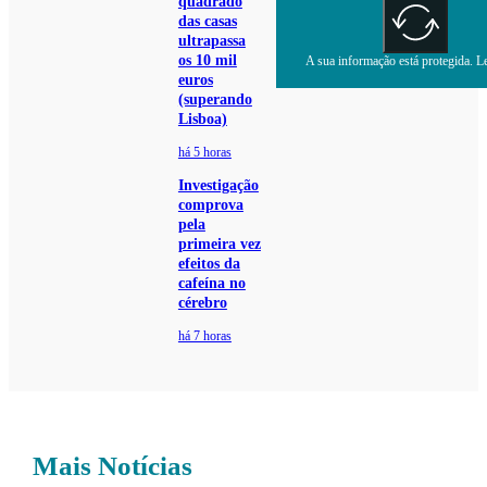
quadrado
das casas
ultrapassa
os 10 mil
A sua informação está protegida. Le
euros
(superando
Lisboa)
há 5 horas
Investigação
comprova
pela
primeira vez
efeitos da
cafeína no
cérebro
há 7 horas
Mais Notícias