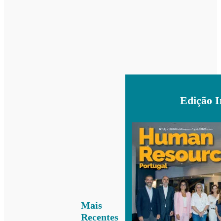
Edição 
Mais
Recentes