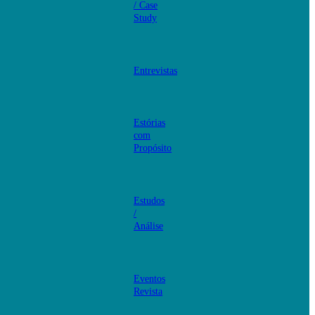
/ Case
Study
Entrevistas
Estórias
com
Propósito
Estudos
/
Análise
Eventos
Revista