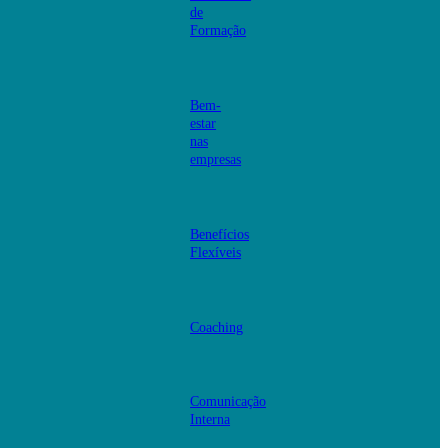
de
Formação
Bem-
estar
nas
empresas
Benefícios
Flexíveis
Coaching
Comunicação
Interna