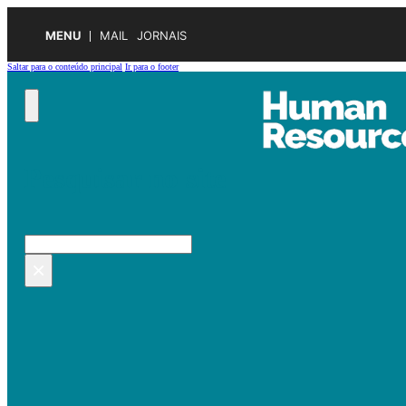
MENU
MAIL
JORNAIS
Saltar para o conteúdo principal
Ir para o footer
Pesquisar no site
Pesquisar
×