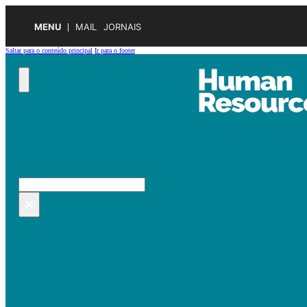
MENU
MAIL
JORNAIS
Saltar para o conteúdo principal
Ir para o footer
Pesquisar no site
Pesquisar
×