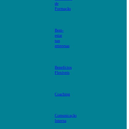
de
Formação
Bem-
estar
nas
empresas
Benefícios
Flexíveis
Coaching
Comunicação
Interna