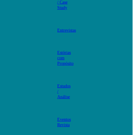
/ Case
Study
Entrevistas
Estórias
com
Propósito
Estudos
/
Análise
Eventos
Revista