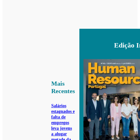
Edição 
Mais
Recentes
Salários
estagnados e
falta de
empregos
leva jovens
a alugar
metade da