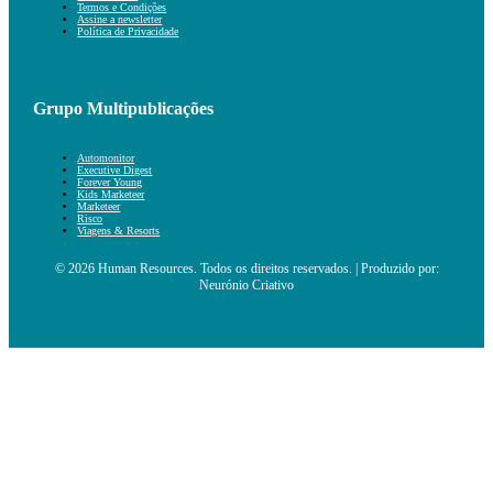
Termos e Condições
Assine a newsletter
Política de Privacidade
Grupo Multipublicações
Automonitor
Executive Digest
Forever Young
Kids Marketeer
Marketeer
Risco
Viagens & Resorts
© 2026 Human Resources. Todos os direitos reservados. | Produzido por:
Neurónio Criativo