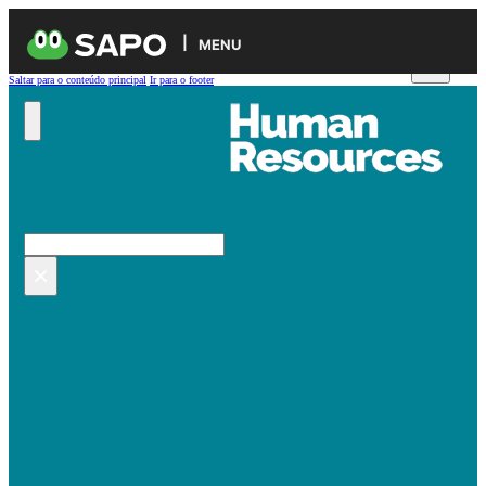
MENU
Saltar para o conteúdo principal
Ir para o footer
Pesquisar no site
Pesquisar
×