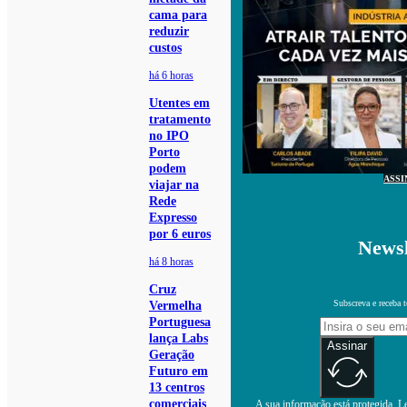
cama para
reduzir
custos
há 6 horas
Utentes em
tratamento
no IPO
Porto
podem
ASSI
viajar na
Rede
Expresso
por 6 euros
Newsl
há 8 horas
Cruz
Subscreva e receba 
Vermelha
Portuguesa
lança Labs
Assinar
Geração
Futuro em
13 centros
comerciais
A sua informação está protegida. Le