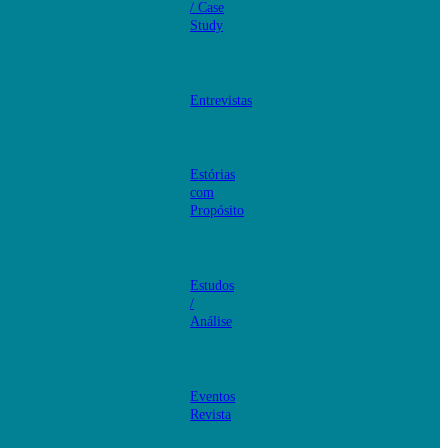
/ Case
Study
Entrevistas
Estórias
com
Propósito
Estudos
/
Análise
Eventos
Revista