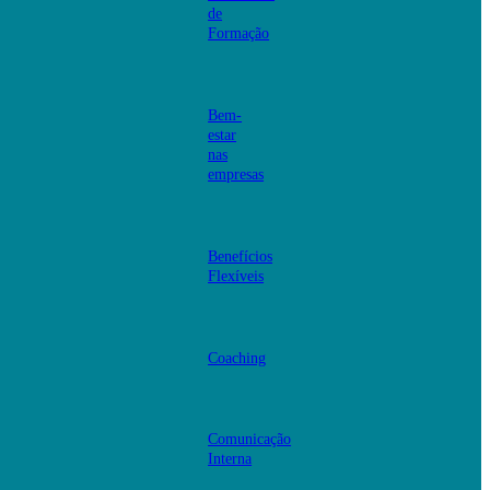
de
Formação
Bem-
estar
nas
empresas
Benefícios
Flexíveis
Coaching
Comunicação
Interna