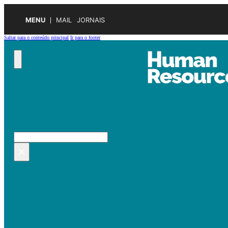
MENU
MAIL
JORNAIS
Saltar para o conteúdo principal
Ir para o footer
Pesquisar no site
Pesquisar
×