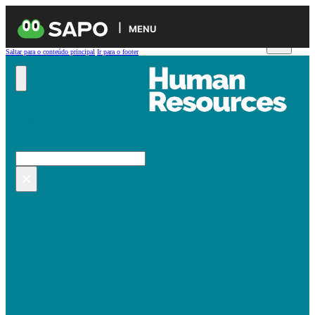
MENU
Saltar para o conteúdo principal
Ir para o footer
Pesquisar no site
Pesquisar
×