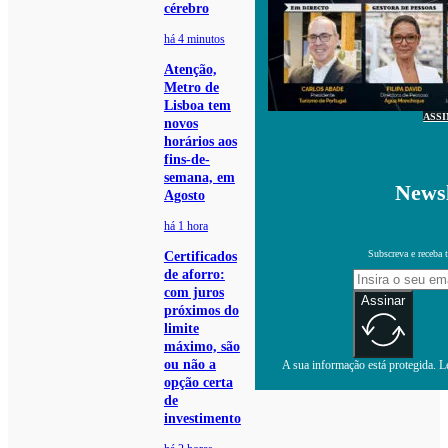
cérebro
há 4 minutos
Atenção,
Metro de
Lisboa tem
ASS
novos
horários aos
fins-de-
semana, em
Newsl
Agosto
há 1 hora
Subscreva e receba 
Certificados
de aforro:
com juros
Assinar
próximos do
limite
máximo, são
ou não a
A sua informação está protegida. Le
opção certa
de
investimento