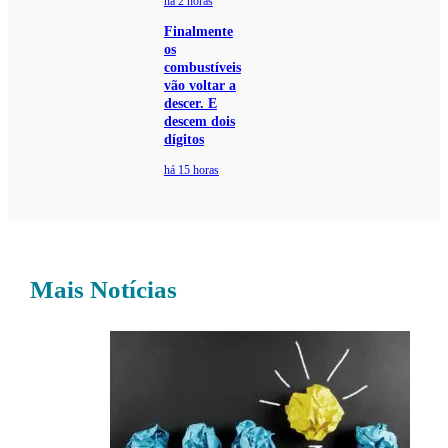
há 2 horas
Finalmente
os
combustíveis
vão voltar a
descer. E
descem dois
dígitos
há 15 horas
Mais Notícias