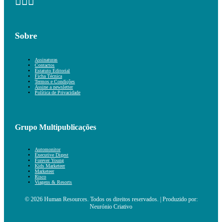
Sobre
Assinaturas
Contactos
Estatuto Editorial
Ficha Técnica
Termos e Condições
Assine a newsletter
Política de Privacidade
Grupo Multipublicações
Automonitor
Executive Digest
Forever Young
Kids Marketeer
Marketeer
Risco
Viagens & Resorts
© 2026 Human Resources. Todos os direitos reservados. | Produzido por:
Neurónio Criativo