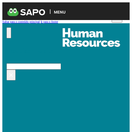
MENU
Saltar para o conteúdo principal
Ir para o footer
Pesquisar no site
Pesquisar
×