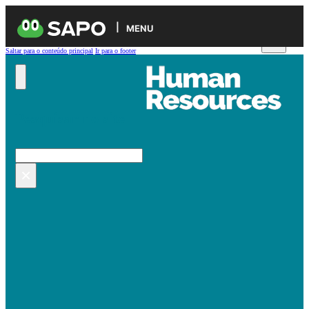
MENU
Saltar para o conteúdo principal
Ir para o footer
Pesquisar no site
Pesquisar
×