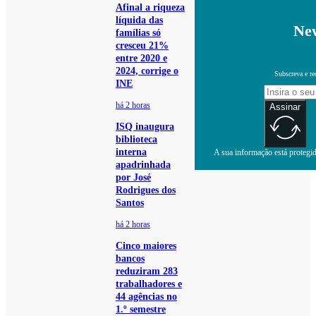
Afinal a riqueza
líquida das
New
famílias só
cresceu 21%
entre 2020 e
2024, corrige o
Subscreva e re
INE
há 2 horas
Assinar
ISQ inaugura
biblioteca
interna
A sua informação está protegida
apadrinhada
por José
Rodrigues dos
Santos
há 2 horas
Cinco maiores
bancos
reduziram 283
trabalhadores e
44 agências no
1.º semestre