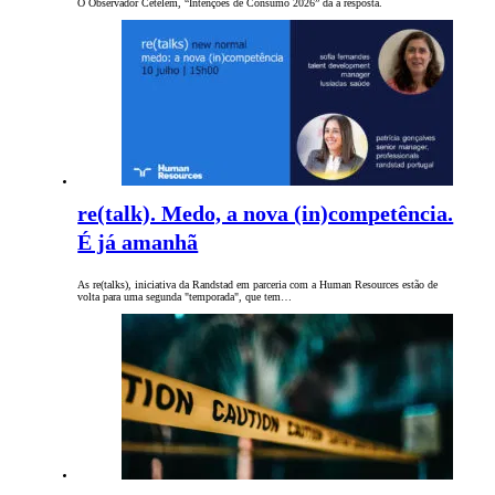
O Observador Cetelem, “Intenções de Consumo 2026” dá a resposta.
re(talk). Medo, a nova (in)competência.
É já amanhã
As re(talks), iniciativa da Randstad em parceria com a Human Resources estão de
volta para uma segunda "temporada", que tem…