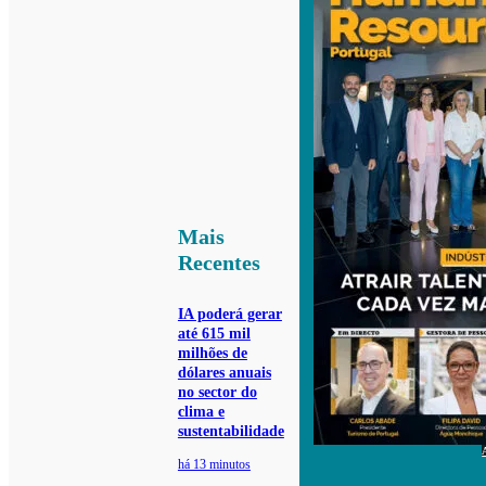
Mais
Recentes
IA poderá gerar
até 615 mil
milhões de
dólares anuais
no sector do
clima e
sustentabilidade
há 13 minutos