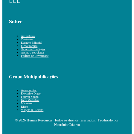
Sobre
Assinaturas
Contactos
Estatuto Editorial
Ficha Técnica
Termos e Condições
Assine a newsletter
Política de Privacidade
Grupo Multipublicações
Automonitor
Executive Digest
Forever Young
Kids Marketeer
Marketeer
Risco
Viagens & Resorts
© 2026 Human Resources. Todos os direitos reservados. | Produzido por:
Neurónio Criativo