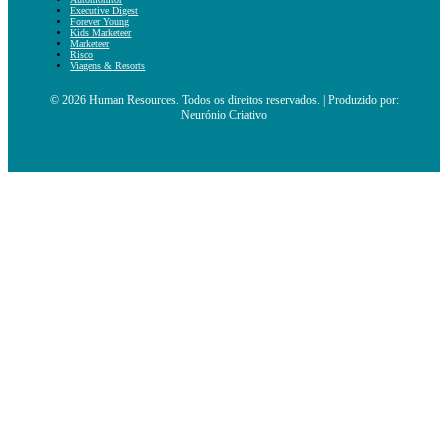
Executive Digest
Forever Young
Kids Marketeer
Marketeer
Risco
Viagens & Resorts
© 2026 Human Resources. Todos os direitos reservados. | Produzido por:
Neurónio Criativo