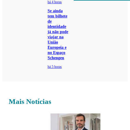
há 4 horas
Se ainda
tem bilhete
de
identidade
já não pode
viajar na
União
Europeia e
no Espaço
Schengen
há 5 horas
Mais Notícias