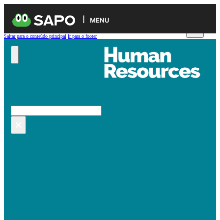
MENU
Saltar para o conteúdo principal
Ir para o footer
Pesquisar no site
Pesquisar
×