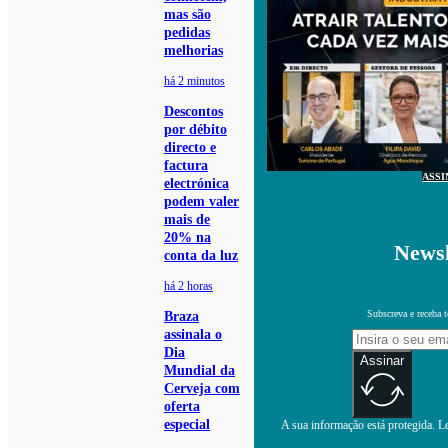
mas são
pedidas
melhorias
há 2 minutos
Descontos
por débito
directo e
factura
ASSI
electrónica
podem valer
mais de
20% na
Newsl
conta da luz
há 2 horas
Subscreva e receba 
Braza
assinala o
Dia
Assinar
Mundial da
Cerveja com
oferta
especial
A sua informação está protegida. Le