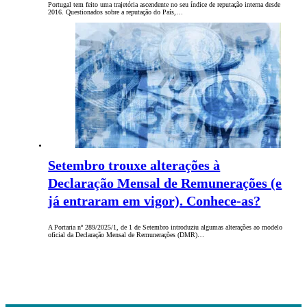
Portugal tem feito uma trajetória ascendente no seu índice de reputação interna desde
2016. Questionados sobre a reputação do País,…
Setembro trouxe alterações à
Declaração Mensal de Remunerações (e
já entraram em vigor). Conhece-as?
A Portaria nº 289/2025/1, de 1 de Setembro introduziu algumas alterações ao modelo
oficial da Declaração Mensal de Remunerações (DMR)…