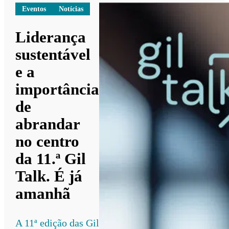
Eventos
Notícias
Liderança
sustentável
e a
importância
de
abrandar
no centro
da 11.ª Gil
Talk. É já
amanhã
A 11ª edição das Gil