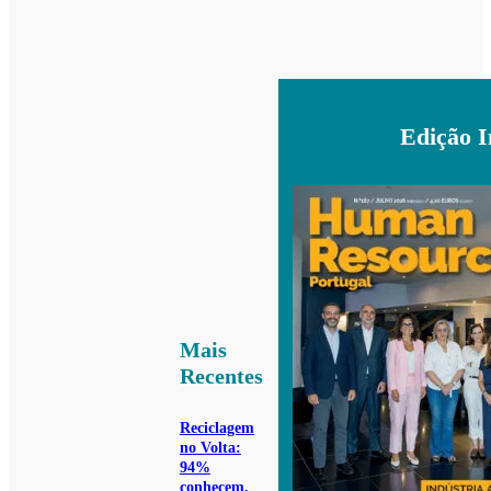
Edição 
Mais
Recentes
Reciclagem
no Volta:
94%
conhecem,