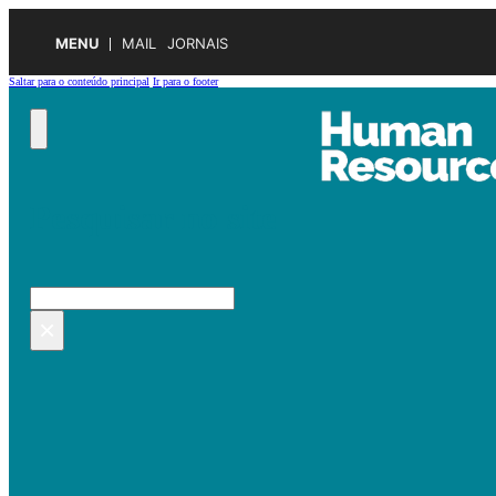
MENU
MAIL
JORNAIS
Saltar para o conteúdo principal
Ir para o footer
Pesquisar no site
Pesquisar
×