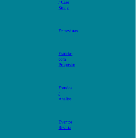
/ Case
Study
Entrevistas
Estórias
com
Propósito
Estudos
/
Análise
Eventos
Revista