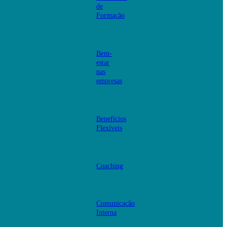
de
Formação
Bem-
estar
nas
empresas
Benefícios
Flexíveis
Coaching
Comunicação
Interna