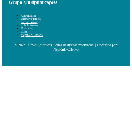
Grupo Multipublicações
Automonitor
Executive Digest
Forever Young
Kids Marketeer
Marketeer
Risco
Viagens & Resorts
© 2026 Human Resources. Todos os direitos reservados. | Produzido por:
Neurónio Criativo