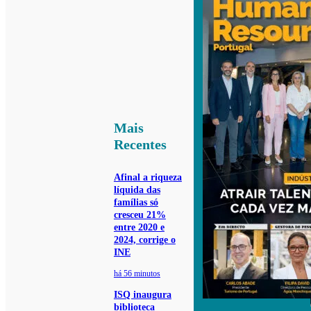
Mais
Recentes
Afinal a riqueza
líquida das
famílias só
cresceu 21%
entre 2020 e
2024, corrige o
INE
há 56 minutos
ISQ inaugura
biblioteca