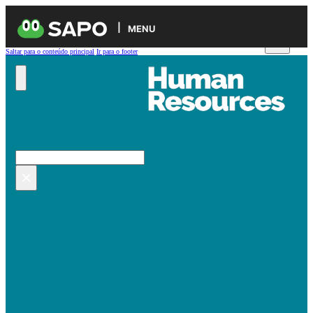
MENU
Saltar para o conteúdo principal
Ir para o footer
Pesquisar no site
Pesquisar
×