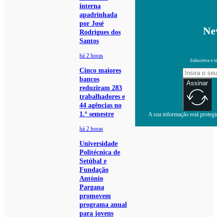
interna
apadrinhada
por José
Ne
Rodrigues dos
Santos
há 2 horas
Subscreva e r
Cinco maiores
bancos
Assinar
reduziram 283
trabalhadores e
44 agências no
1.º semestre
A sua informação está protegid
há 2 horas
Universidade
Politécnica de
Setúbal e
Fundação
António
Pargana
promovem
programa anual
para jovens