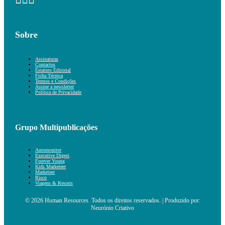
Sobre
Assinaturas
Contactos
Estatuto Editorial
Ficha Técnica
Termos e Condições
Assine a newsletter
Política de Privacidade
Grupo Multipublicações
Automonitor
Executive Digest
Forever Young
Kids Marketeer
Marketeer
Risco
Viagens & Resorts
© 2026 Human Resources. Todos os direitos reservados. | Produzido por:
Neurónio Criativo