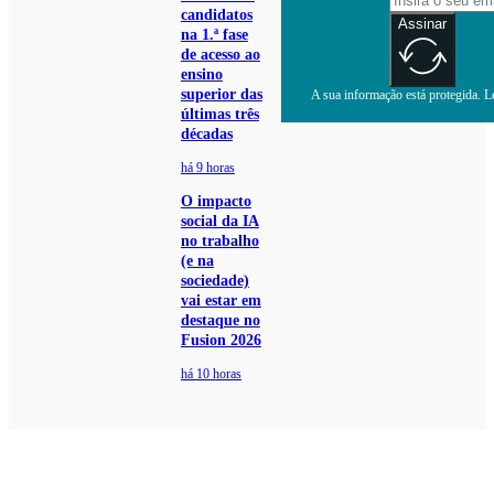
candidatos
Assinar
na 1.ª fase
de acesso ao
ensino
superior das
A sua informação está protegida. Le
últimas três
décadas
há 9 horas
O impacto
social da IA
no trabalho
(e na
sociedade)
vai estar em
destaque no
Fusion 2026
há 10 horas