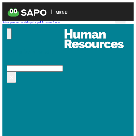
MENU
Saltar para o conteúdo principal
Ir para o footer
Pesquisar no site
Pesquisar
×