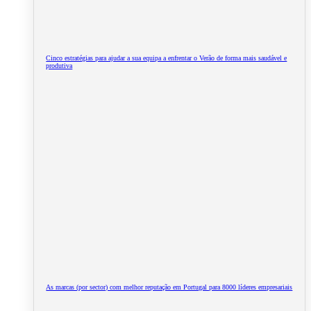
Cinco estratégias para ajudar a sua equipa a enfrentar o Verão de forma mais saudável e
produtiva
As marcas (por sector) com melhor reputação em Portugal para 8000 líderes empresariais