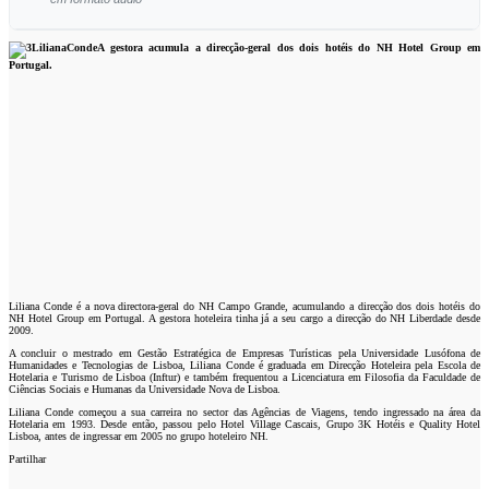
Ouvir este artigo
A gestora acumula a direcção-geral dos dois hotéis do NH Hotel Group em
Portugal.
Liliana Conde é a nova directora-geral do NH Campo Grande, acumulando a direcção dos dois hotéis do
NH Hotel Group em Portugal. A gestora hoteleira tinha já a seu cargo a direcção do NH Liberdade desde
2009.
A concluir o mestrado em Gestão Estratégica de Empresas Turísticas pela Universidade Lusófona de
Humanidades e Tecnologias de Lisboa, Liliana Conde é graduada em Direcção Hoteleira pela Escola de
Hotelaria e Turismo de Lisboa (Inftur) e também frequentou a Licenciatura em Filosofia da Faculdade de
Ciências Sociais e Humanas da Universidade Nova de Lisboa.
Liliana Conde começou a sua carreira no sector das Agências de Viagens, tendo ingressado na área da
Hotelaria em 1993. Desde então, passou pelo Hotel Village Cascais, Grupo 3K Hotéis e Quality Hotel
Lisboa, antes de ingressar em 2005 no grupo hoteleiro NH.
Partilhar