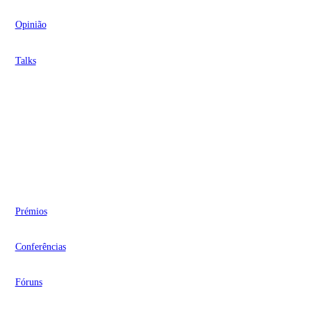
Opinião
Talks
Videocasts
Eventos
Prémios
Conferências
Fóruns