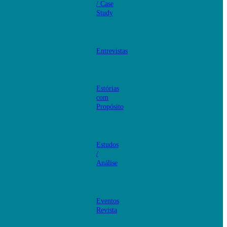
/ Case
Study
Entrevistas
Estórias
com
Propósito
Estudos
/
Análise
Eventos
Revista