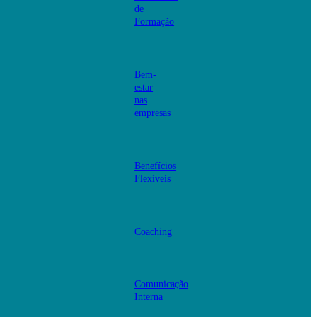
de
Formação
Bem-
estar
nas
empresas
Benefícios
Flexíveis
Coaching
Comunicação
Interna