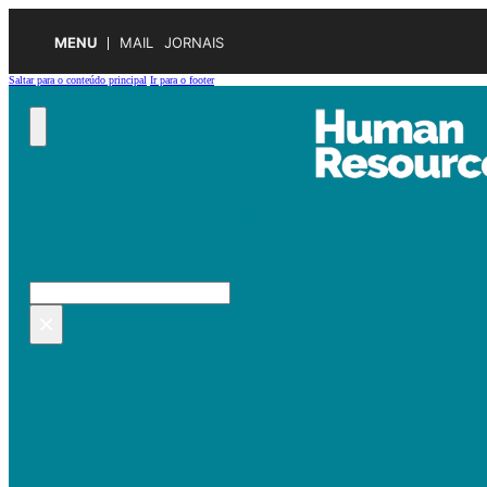
MENU
MAIL
JORNAIS
Saltar para o conteúdo principal
Ir para o footer
Pesquisar no site
Pesquisar
×