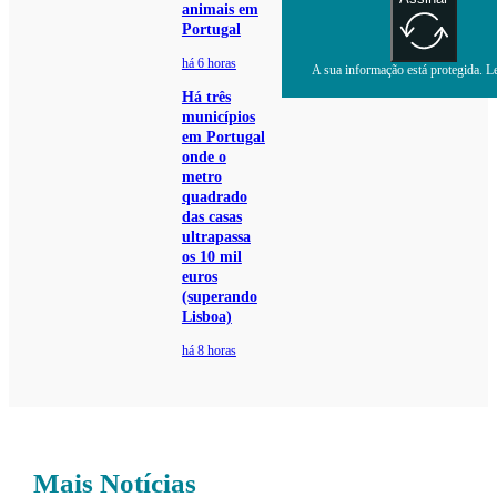
animais em
Portugal
há 6 horas
A sua informação está protegida. Le
Há três
municípios
em Portugal
onde o
metro
quadrado
das casas
ultrapassa
os 10 mil
euros
(superando
Lisboa)
há 8 horas
Mais Notícias