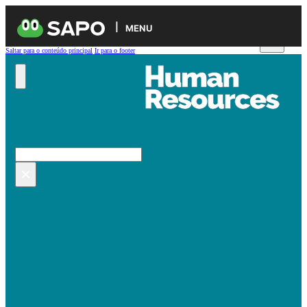
MENU
Saltar para o conteúdo principal
Ir para o footer
Pesquisar no site
Pesquisar
×