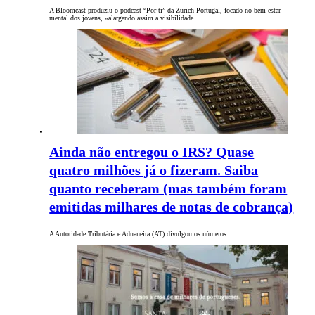
A Bloomcast produziu o podcast “Por ti” da Zurich Portugal, focado no bem-estar
mental dos jovens, «alargando assim a visibilidade…
Ainda não entregou o IRS? Quase
quatro milhões já o fizeram. Saiba
quanto receberam (mas também foram
emitidas milhares de notas de cobrança)
A Autoridade Tributária e Aduaneira (AT) divulgou os números.