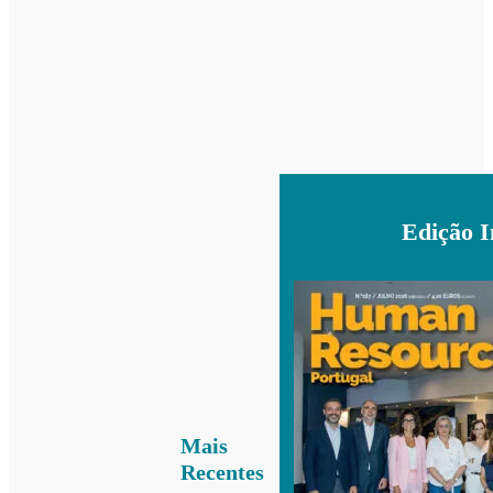
Edição 
Mais
Recentes