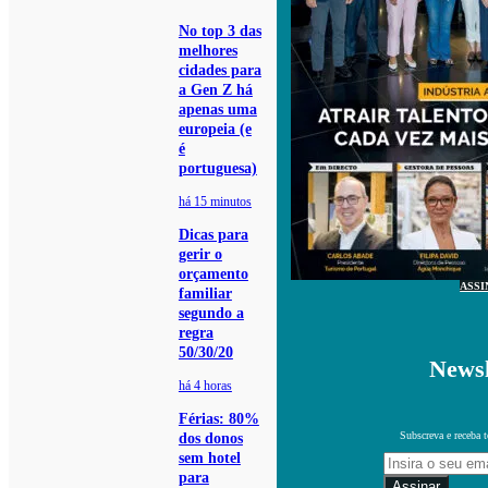
No top 3 das
melhores
cidades para
a Gen Z há
apenas uma
europeia (e
é
portuguesa)
há 15 minutos
Dicas para
gerir o
orçamento
ASSI
familiar
segundo a
regra
50/30/20
Newsl
há 4 horas
Férias: 80%
Subscreva e receba 
dos donos
sem hotel
para
Assinar