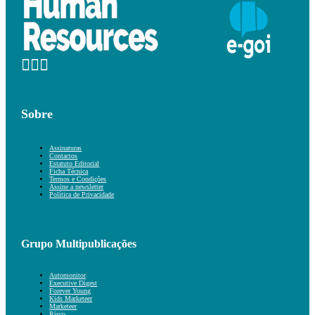
Sobre
Assinaturas
Contactos
Estatuto Editorial
Ficha Técnica
Termos e Condições
Assine a newsletter
Política de Privacidade
Grupo Multipublicações
Automonitor
Executive Digest
Forever Young
Kids Marketeer
Marketeer
Risco