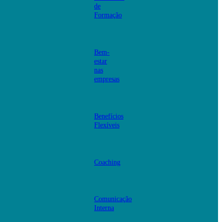
de
Formação
Bem-
estar
nas
empresas
Benefícios
Flexíveis
Coaching
Comunicação
Interna