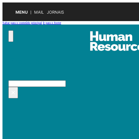
MENU
MAIL
JORNAIS
Saltar para o conteúdo principal
Ir para o footer
Pesquisar no site
Pesquisar
×