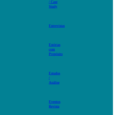
/ Case
Study
Entrevistas
Estórias
com
Propósito
Estudos
/
Análise
Eventos
Revista