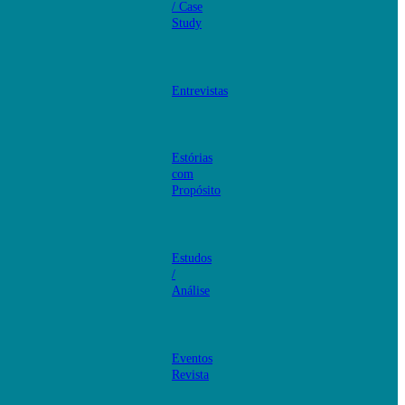
/ Case
Study
Entrevistas
Estórias
com
Propósito
Estudos
/
Análise
Eventos
Revista