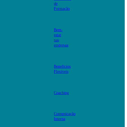
de
Formação
Bem-
estar
nas
empresas
Benefícios
Flexíveis
Coaching
Comunicação
Interna