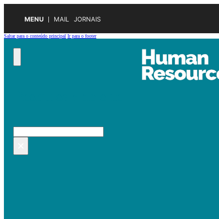
MENU
MAIL
JORNAIS
Saltar para o conteúdo principal
Ir para o footer
Pesquisar no site
Pesquisar
×