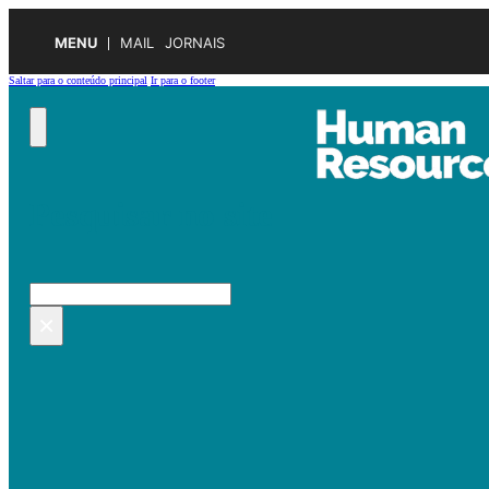
MENU
MAIL
JORNAIS
Saltar para o conteúdo principal
Ir para o footer
Pesquisar no site
Pesquisar
×