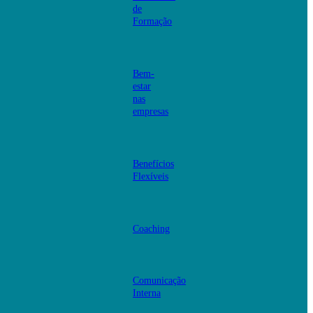
de
Formação
Bem-
estar
nas
empresas
Benefícios
Flexíveis
Coaching
Comunicação
Interna