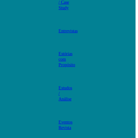
/ Case
Study
Entrevistas
Estórias
com
Propósito
Estudos
/
Análise
Eventos
Revista