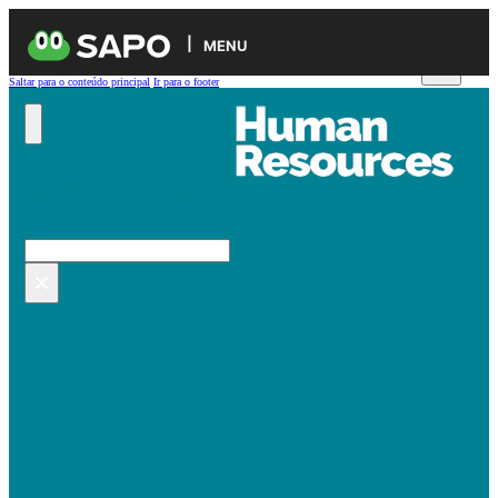
MENU
Saltar para o conteúdo principal
Ir para o footer
Pesquisar no site
Pesquisar
×