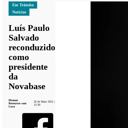
Em Trânsito
Notícias
Luís Paulo
Salvado
reconduzido
como
presidente
da
Novabase
Human
26 de Maio 2021 |
Resources com
15:30
Lusa