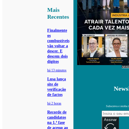
Mais
Recentes
Finalmente
os
combustíveis
vão voltar a
descer. E
descem dois
dígitos
ASS
há 13 minutos
Lusa lança
site de
Newsl
verificação
de factos
há 2 horas
Subscreva e receba 
Recorde de
candidatos
Assinar
na 1.ª fase
de acesso ao