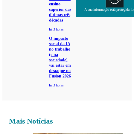
ensino
superior das
A sua informação está protegida. Le
últimas três
décadas
há 3 horas
O impacto
social da IA
no trabalho
(e na
sociedade)
vai estar em
destaque no
Fusion 2026
há 3 horas
Mais Notícias