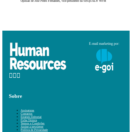
Opinião de José Pedro Fernandes, vice-presidente da SISQUAL® WFM
E-mail marketing por:
Sobre
Assinaturas
Contactos
Estatuto Editorial
Ficha Técnica
Termos e Condições
Assine a newsletter
Política de Privacidade