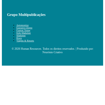
Grupo Multipublicações
Automonitor
Executive Digest
Forever Young
Kids Marketeer
Marketeer
Risco
Viagens & Resorts
© 2026 Human Resources. Todos os direitos reservados. | Produzido por:
Neurónio Criativo