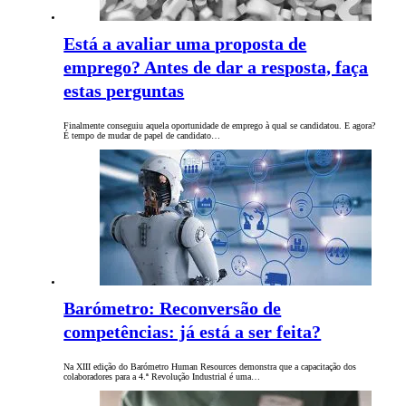
Está a avaliar uma proposta de
emprego? Antes de dar a resposta, faça
estas perguntas
Finalmente conseguiu aquela oportunidade de emprego à qual se candidatou. E agora?
É tempo de mudar de papel de candidato…
Barómetro: Reconversão de
competências: já está a ser feita?
Na XIII edição do Barómetro Human Resources demonstra que a capacitação dos
colaboradores para a 4.ª Revolução Industrial é uma…