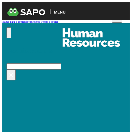
MENU
Saltar para o conteúdo principal
Ir para o footer
Pesquisar no site
Pesquisar
×