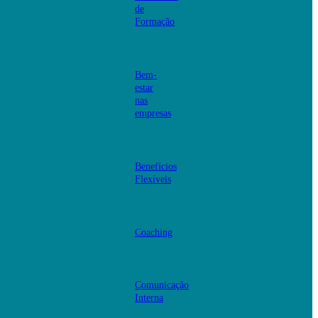
de
Formação
Bem-
estar
nas
empresas
Benefícios
Flexíveis
Coaching
Comunicação
Interna