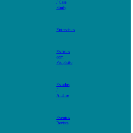
/ Case
Study
Entrevistas
Estórias
com
Propósito
Estudos
/
Análise
Eventos
Revista