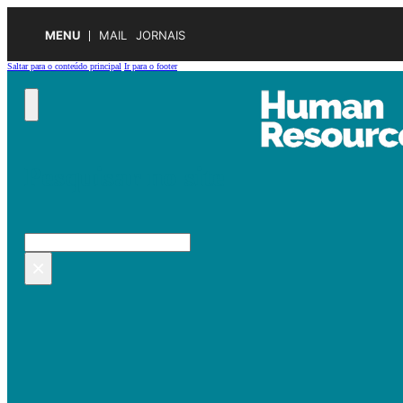
MENU
MAIL
JORNAIS
Saltar para o conteúdo principal
Ir para o footer
Pesquisar no site
Pesquisar
×