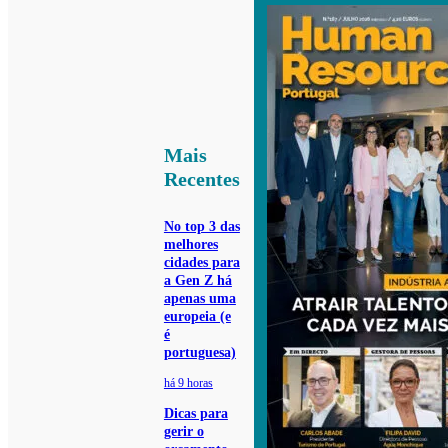
Mais
Recentes
No top 3 das
melhores
cidades para
a Gen Z há
apenas uma
europeia (e
é
portuguesa)
há 9 horas
Dicas para
gerir o