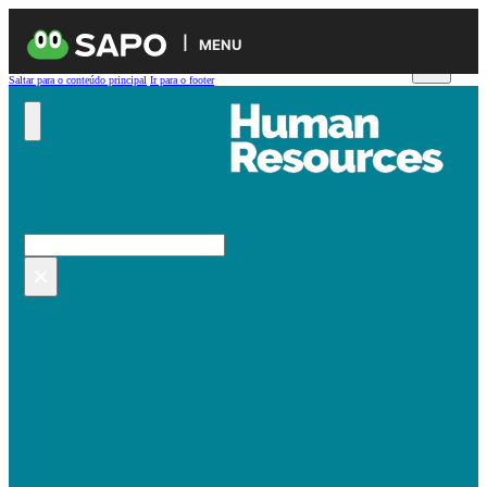
MENU
Saltar para o conteúdo principal
Ir para o footer
Pesquisar no site
Pesquisar
×