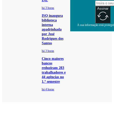
INE
há 3 horas
Assinar
ISQ inaugura
biblioteca
interna
A sua informação está protegida
apadrinhada
por José
Rodrigues dos
Santos
há 3 horas
Cinco maiores
bancos
reduziram 283
trabalhadores e
44 agências no
1.º semestre
há 4 horas