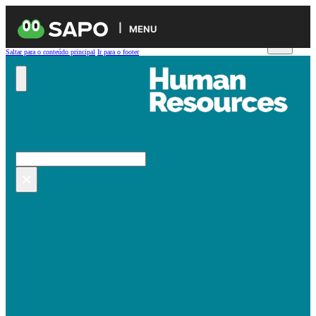
MENU
Saltar para o conteúdo principal
Ir para o footer
Pesquisar no site
Pesquisar
×