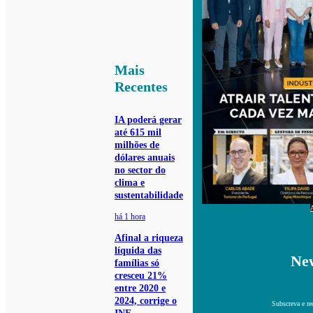
Mais
Recentes
IA poderá gerar
até 615 mil
milhões de
dólares anuais
no sector do
clima e
sustentabilidade
há 1 hora
Afinal a riqueza
líquida das
New
famílias só
cresceu 21%
entre 2020 e
2024, corrige o
Subscreva e re