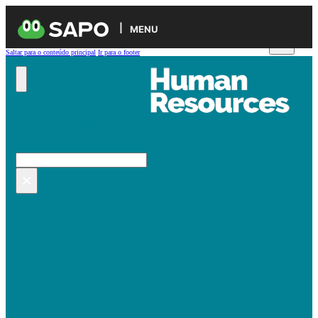
MENU
Saltar para o conteúdo principal
Ir para o footer
Pesquisar no site
Pesquisar
×