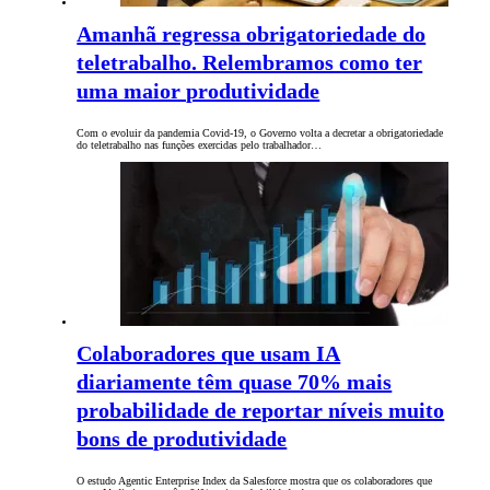
Amanhã regressa obrigatoriedade do
teletrabalho. Relembramos como ter
uma maior produtividade
Com o evoluir da pandemia Covid-19, o Governo volta a decretar a obrigatoriedade
do teletrabalho nas funções exercidas pelo trabalhador…
Colaboradores que usam IA
diariamente têm quase 70% mais
probabilidade de reportar níveis muito
bons de produtividade
O estudo Agentic Enterprise Index da Salesforce mostra que os colaboradores que