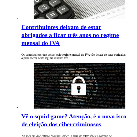
Contribuintes deixam de estar
obrigados a ficar três anos no regime
mensal do IVA
Os contribuintes que optem pelo regime mensal do IVA vão deixar de estar obrigadas
a permanecer neste regime durante três…
Vê o squid game? Atenção, é o novo isco
de eleição dos cibercriminosos
No mês em que estreou “Squid Game”, a série de televisão sul-coreana de