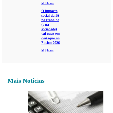
há 8 horas
O impacto
social da IA
no trabalho
(e na
sociedade)
vai estar em
destaque no
Fusion 2026
há 8 horas
Mais Notícias