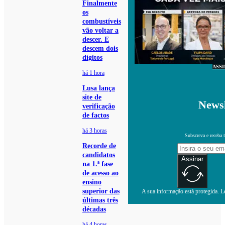
Finalmente
os
combustíveis
vão voltar a
descer. E
descem dois
dígitos
ASS
há 1 hora
Lusa lança
site de
Newsl
verificação
de factos
há 3 horas
Subscreva e receba 
Recorde de
candidatos
Assinar
na 1.ª fase
de acesso ao
ensino
superior das
A sua informação está protegida. Le
últimas três
décadas
há 4 horas