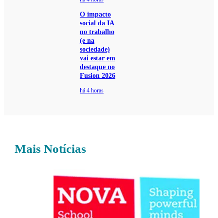
O impacto
social da IA
no trabalho
(e na
sociedade)
vai estar em
destaque no
Fusion 2026
há 4 horas
Mais Notícias