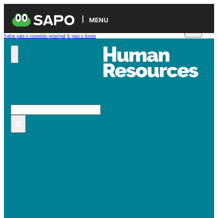
MENU
Saltar para o conteúdo principal
Ir para o footer
Pesquisar no site
Pesquisar
×