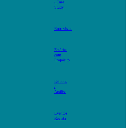
/ Case
Study
Entrevistas
Estórias
com
Propósito
Estudos
/
Análise
Eventos
Revista