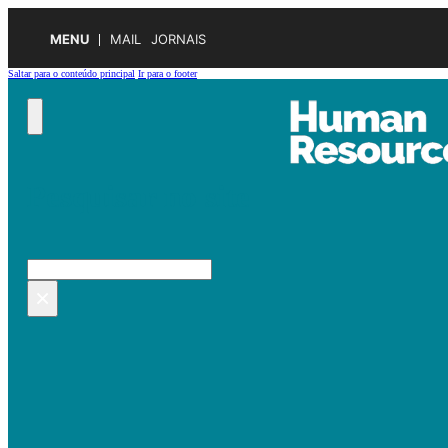
MENU
MAIL
JORNAIS
Saltar para o conteúdo principal
Ir para o footer
Pesquisar no site
Pesquisar
×