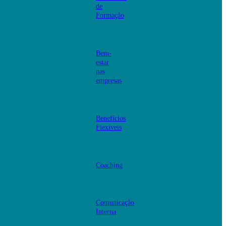
de
Formação
Bem-
estar
nas
empresas
Benefícios
Flexíveis
Coaching
Comunicação
Interna