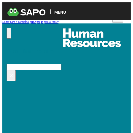
MENU
Saltar para o conteúdo principal
Ir para o footer
Pesquisar no site
Pesquisar
×