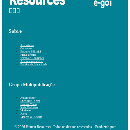
Sobre
Assinaturas
Contactos
Estatuto Editorial
Ficha Técnica
Termos e Condições
Assine a newsletter
Política de Privacidade
Grupo Multipublicações
Automonitor
Executive Digest
Forever Young
Kids Marketeer
Marketeer
Risco
Viagens & Resorts
© 2026 Human Resources. Todos os direitos reservados. | Produzido por: