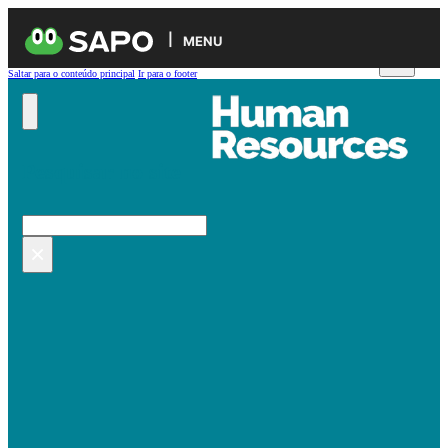
MENU
Saltar para o conteúdo principal
Ir para o footer
Pesquisar no site
Pesquisar
×