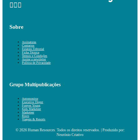
Sobre
Assinaturas
Contactos
Estatuto Editorial
Ficha Técnica
Termos e Condições
Assine a newsletter
Política de Privacidade
Grupo Multipublicações
Automonitor
Executive Digest
Forever Young
Kids Marketeer
Marketeer
Risco
Viagens & Resorts
© 2026 Human Resources. Todos os direitos reservados. | Produzido por:
Neurónio Criativo