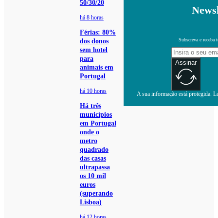
50/30/20
Newsl
há 8 horas
Férias: 80%
Subscreva e receba 
dos donos
sem hotel
para
Assinar
animais em
Portugal
há 10 horas
A sua informação está protegida. Le
Há três
municípios
em Portugal
onde o
metro
quadrado
das casas
ultrapassa
os 10 mil
euros
(superando
Lisboa)
há 12 horas