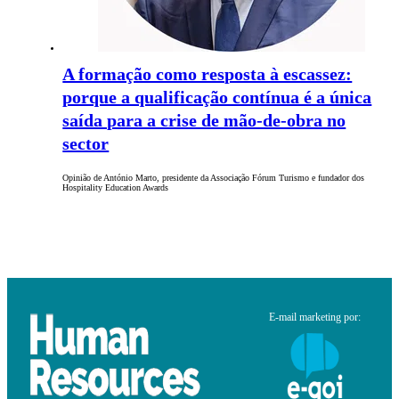
A formação como resposta à escassez:
porque a qualificação contínua é a única
saída para a crise de mão-de-obra no
sector
Opinião de António Marto, presidente da Associação Fórum Turismo e fundador dos
Hospitality Education Awards
E-mail marketing por: