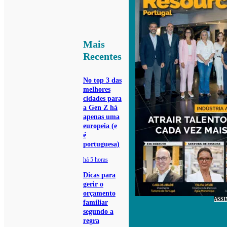
Mais
Recentes
No top 3 das
melhores
cidades para
a Gen Z há
apenas uma
europeia (e
é
portuguesa)
há 5 horas
Dicas para
gerir o
orçamento
ASSI
familiar
segundo a
regra