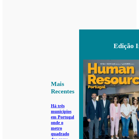
Edição 
Mais
Recentes
Há três
municípios
em Portugal
onde o
metro
quadrado