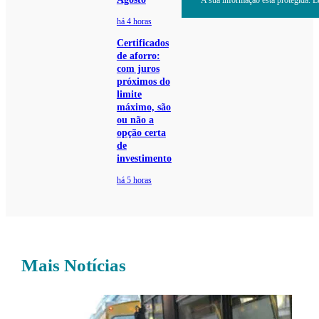
há 4 horas
Certificados
de aforro:
com juros
próximos do
limite
máximo, são
ou não a
opção certa
de
investimento
há 5 horas
Mais Notícias