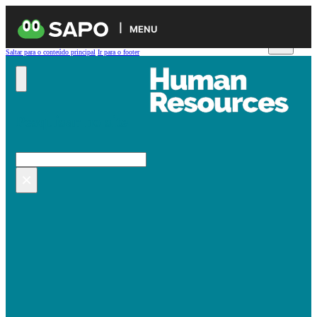
MENU
Saltar para o conteúdo principal
Ir para o footer
Pesquisar no site
Pesquisar
×