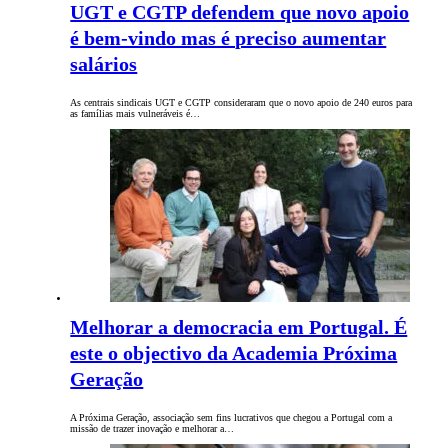
UGT e CGTP defendem que novo apoio
é bem-vindo mas é preciso aumentar
salários
As centrais sindicais UGT e CGTP consideraram que o novo apoio de 240 euros para
as famílias mais vulneráveis é…
Melhorar a democracia em Portugal. É
este o objectivo da Academia Próxima
Geração
A Próxima Geração, associação sem fins lucrativos que chegou a Portugal com a
missão de trazer inovação e melhorar a…